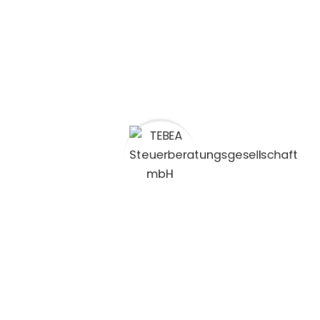
schaft und Beratung ist sie
7700
+
fertige Dateien
spräch
KONTAKT